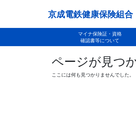
Skip
to
京成電鉄健康保険組合
content
マイナ保険証・資格
確認書等について
ページが見つ
ここには何も見つかりませんでした。