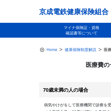
Skip
to
京成電鉄健康保険組合
content
マイナ保険証・資格
確認書等について
Home
健康保険制度解説
医
医療費の
70歳未満の人の場合
病気やけがをして医療機関で診療を