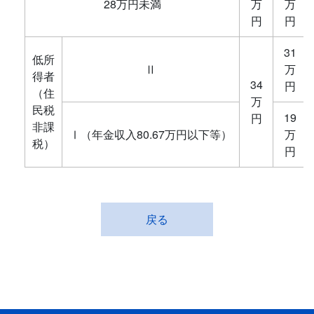
28万円未満
万
万
円
円
31
低所
Ⅱ
万
得者
34
円
（住
万
民税
19
円
非課
Ⅰ（年金収入80.67万円以下等）
万
税）
円
戻る