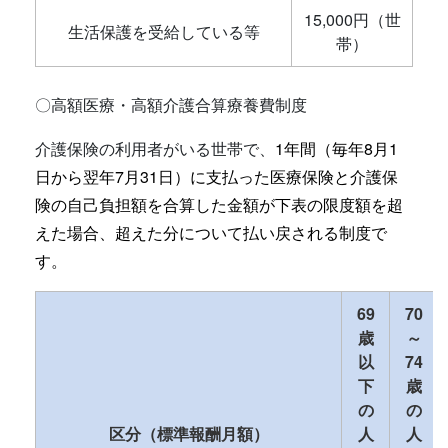
15,000円（世
生活保護を受給している等
帯）
〇高額医療・高額介護合算療養費制度
介護保険の利用者がいる世帯で、
1年間（毎年8月1
日から翌年7月31日）に支払った医療保険と介護保
険の自己負担額を合算した金額が下表の限度額を超
えた場合、超えた分について払い戻される制度で
す。
69
70
歳
～
以
74
下
歳
の
の
区分（標準報酬月額）
人
人