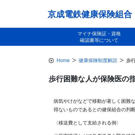
Skip
to
京成電鉄健康保険組合
content
マイナ保険証・資格
確認書等について
Home
健康保険制度解説
歩
歩行困難な人が保険医の
病気やけがなどで移動が著しく困難
得ないものであるとの健保組合の判
〈移送費として支給される例〉