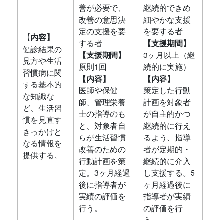
善が必要で、
継続的できめ
改善の意思決
細やかな支援
定の支援を要
を要する者
【内容】
する者
【支援期間】
健診結果の
【支援期間】
3ヶ月以上（継
見方や生活
原則1回
続的に実施）
習慣病に関
【内容】
【内容】
する基本的
医師や保健
策定した行動
な知識な
師、管理栄養
計画を対象者
ど、生活習
士の指導のも
が自主的かつ
慣を見直す
と、対象者自
継続的に行え
きっかけと
らが生活習慣
るよう、指導
なる情報を
改善のための
者が定期的・
提供する。
行動計画を策
継続的に介入
定。3ヶ月経過
し支援する。5
後に指導者が
ヶ月経過後に
実績の評価を
指導者が実績
行う。
の評価を行
う。