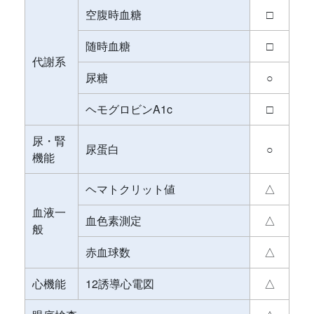
空腹時血糖
□
随時血糖
□
代謝系
尿糖
○
ヘモグロビンA1c
□
尿・腎
尿蛋白
○
機能
ヘマトクリット値
△
血液一
血色素測定
△
般
赤血球数
△
心機能
12誘導心電図
△