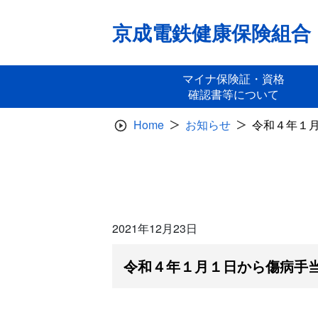
Skip
to
京成電鉄健康保険組合
content
マイナ保険証・資格
確認書等について
Home
お知らせ
令和４年１
2021年12月23日
令和４年１月１日から傷病手