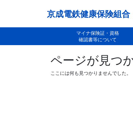
Skip
to
京成電鉄健康保険組合
content
マイナ保険証・資格
確認書等について
ページが見つ
ここには何も見つかりませんでした。